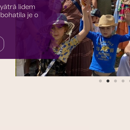
yātrā lidem
bohatila je o