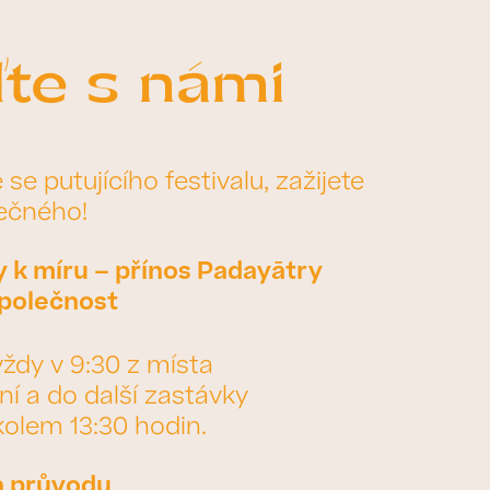
te s námi
se putujícího festivalu, zažijete
ečného!
 k míru – přínos Padayātry
společnost
ždy v 9:30 z místa
í a do další zastávky
olem 13:30 hodin.
a průvodu