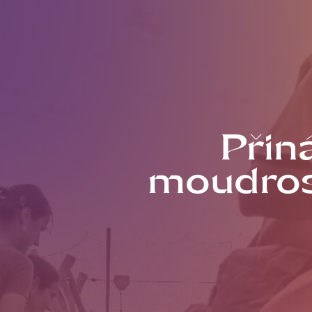
Přin
moudros