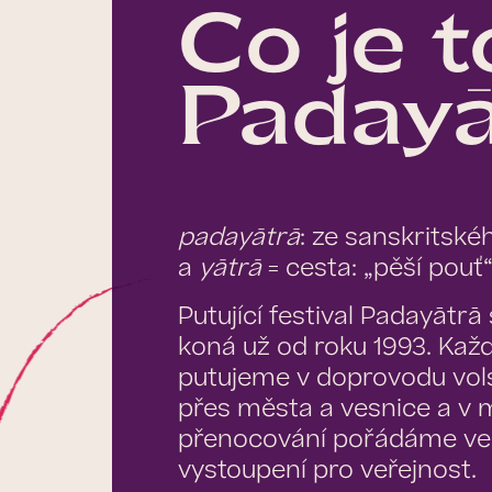
Co je t
Padayā
padayātrā
: ze sanskritsk
a
yātrā
= cesta: „pěší pouť
Putující festival Padayātr
koná už od roku 1993. Každ
putujeme v doprovodu vo
přes města a vesnice a v 
přenocování pořádáme ve
vystoupení pro veřejnost.