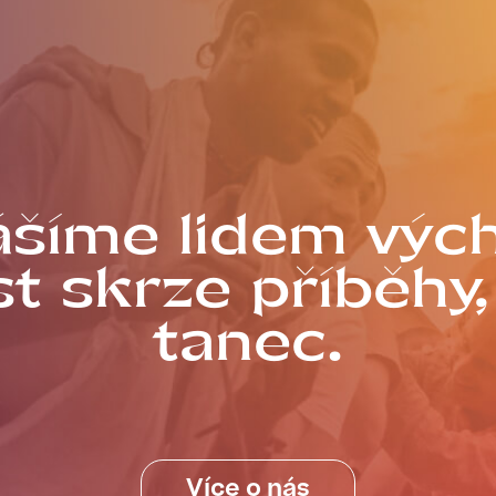
ášíme lidem výc
t skrze příběhy,
tanec.
Více o nás