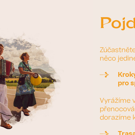
Pojď
Zúčastněte 
něco jedin
Kroky
pro 
Vyrážíme v
přenocován
dorazíme k
Tras