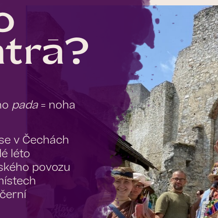
o
trā?
ého
pada
= noha
“
ā se v Čechách
é léto
lského povozu
místech
černí