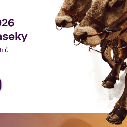
2026
seky
trů